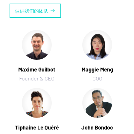
认识我们的团队
Maxime Guilbot
Maggie Meng
Founder & CEO
COO
Tiphaine Le Quéré
John Bondoc