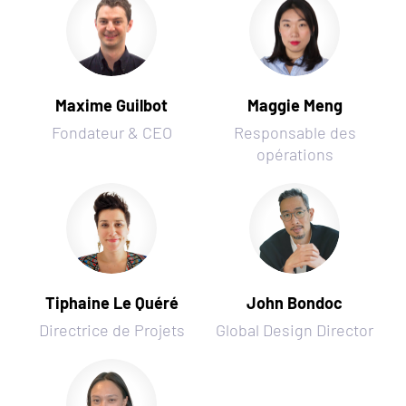
Maxime Guilbot
Maggie Meng
Fondateur & CEO
Responsable des
opérations
Tiphaine Le Quéré
John Bondoc
Directrice de Projets
Global Design Director