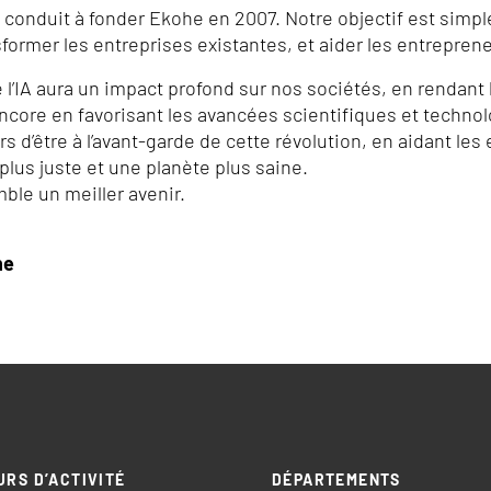
 conduit à fonder Ekohe en 2007. Notre objectif est simple 
sformer les entreprises existantes, et aider les entrepren
l’IA aura un impact profond sur nos sociétés, en rendant l
ncore en favorisant les avancées scientifiques et techno
 d’être à l’avant-garde de cette révolution, en aidant le
plus juste et une planète plus saine.
le un meiller avenir.
he
URS D’ACTIVITÉ
DÉPARTEMENTS