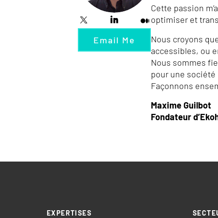
Cette passion m’a
optimiser et tran
Nous croyons que 
Email Me
accessibles, ou e
Nous sommes fiers
pour une société 
Façonnons ensemb
Maxime Guilbot
Fondateur d’Eko
EXPERTISES
SECTE