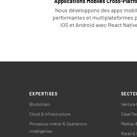
Applications Mobiles Cross-Platf
Nous développons des apps mobi
performantes et multiplateformes 
iOS et Android avec React Nativ
EXPERTISES
SECTE
Blockchain
Venture 
Cloud & Infrastructure
CleanTec
Processus métier & Opérations
Médias 
intelligentes
Retail 