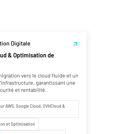
ion Digitale
arrow_outward
oud & Optimisation de
ration vers le cloud fluide et un
infrastructure, garantissant une
curité et rentabilité.
 sur AWS, Google Cloud, OVHCloud &
ion et Optimisation