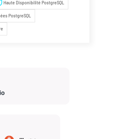
eld
Haute Disponibilité PostgreSQL
nées PostgreSQL
re