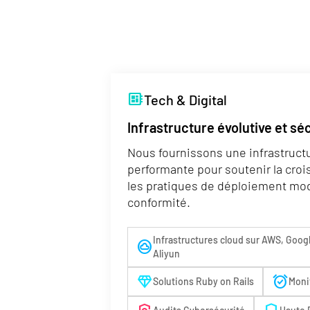
developer_board
Tech & Digital
Infrastructure évolutive et sé
Nous fournissons une infrastruct
performante pour soutenir la cro
les pratiques de déploiement mod
conformité.
Infrastructures cloud sur AWS, Goog
cloud_circle
Aliyun
diamond
alarm_on
Solutions Ruby on Rails
Moni