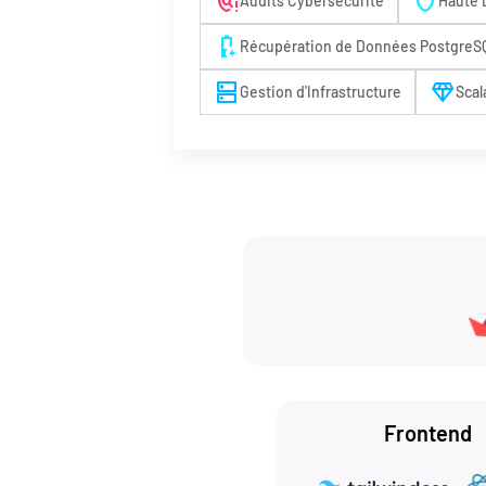
policy_alert
shield
Audits Cybersécurité
Haute 
battery_charging_50
Récupération de Données PostgreS
dns
diamond
Gestion d'Infrastructure
Scal
Frontend