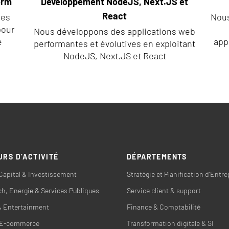
orm
Développement NodeJS, Next.JS et
React
les
Nous
pour
Nous développons des applications web
e
app
performantes et évolutives en exploitant
NodeJS, Next.JS et React
URS D’ACTIVITÉ
DÉPARTEMENTS
Capital & Investissement
Stratégie et Planification d'Entre
h, Energie & Services Publiques
Service client & support
& Entertainment
Finance & Comptabilité
& E-commerce
Transformation digitale & SI