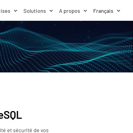
tises
Solutions
A propos
Français
reSQL
té et sécurité de vos