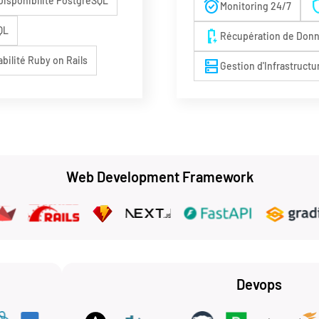
Disponibilité PostgreSQL
alarm_on
shi
Monitoring 24/7
QL
battery_charging_50
Récupération de Don
abilité Ruby on Rails
dns
Gestion d'Infrastructu
Web Development Framework
Devops