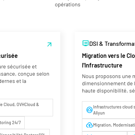
opérations
dvr
DSI & Transformat
arrow_outward
curisée
Migration vers le Cl
l'Infrastructure
ure sécurisée et
issance, conçue selon
Nous proposons une mig
ernes et la
dimensionnement de l'
haute disponibilité, sé
le Cloud, OVHCloud &
Infrastructures cloud
cloud_circle
Aliyun
toring 24/7
backup
Migration, Modernisat