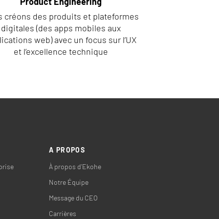
Product Engineering
 créons des produits et plateformes
digitales (des apps mobiles aux
lications web) avec un focus sur l’UX
et l’excellence technique
A PROPOS
prise
À propos d’Ekohe
Notre Équipe
Message du CEO
Carrières