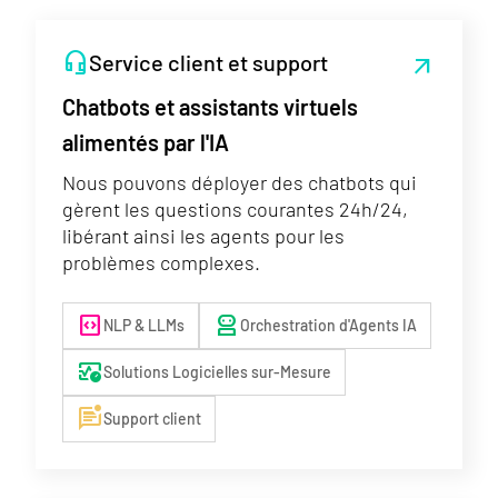
headset_mic
Service client et support
arrow_outward
Chatbots et assistants virtuels
alimentés par l'IA
Nous pouvons déployer des chatbots qui
gèrent les questions courantes 24h/24,
libérant ainsi les agents pour les
problèmes complexes.
code_blocks
robot_2
NLP & LLMs
Orchestration d'Agents IA
blood_pressure
Solutions Logicielles sur-Mesure
mark_unread_chat_alt
Support client