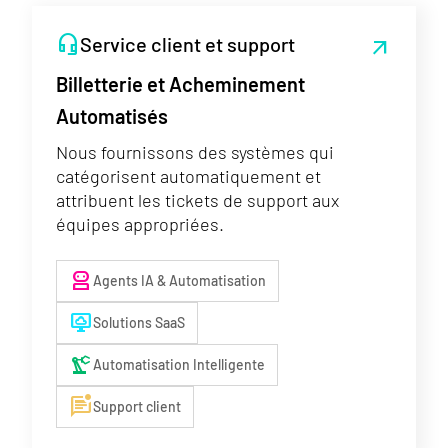
headset_mic
Service client et support
arrow_outward
Billetterie et Acheminement
Automatisés
Nous fournissons des systèmes qui
catégorisent automatiquement et
attribuent les tickets de support aux
équipes appropriées.
robot_2
Agents IA & Automatisation
desktop_cloud
Solutions SaaS
precision_manufacturing
Automatisation Intelligente
mark_unread_chat_alt
Support client