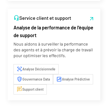
headset_mic
Service client et support
arrow_outward
Analyse de la performance de l'équipe
de support
Nous aidons à surveiller la performance
des agents et à prévoir la charge de travail
pour optimiser les effectifs.
frame_inspect
Analyse Décisionnelle
arming_countdown
chart_data
Gouvernance Data
Analyse Prédictive
mark_unread_chat_alt
Support client