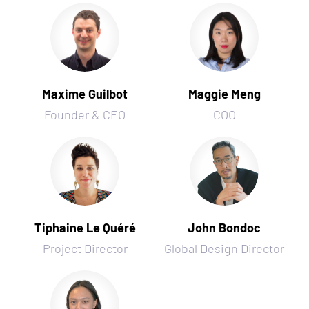
Maxime Guilbot
Maggie Meng
Founder & CEO
COO
Tiphaine Le Quéré
John Bondoc
Project Director
Global Design Director