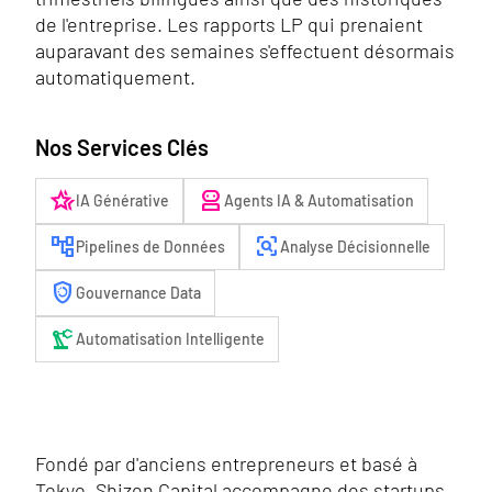
de l'entreprise. Les rapports LP qui prenaient
auparavant des semaines s'effectuent désormais
automatiquement.
Nos Services Clés
hotel_class
robot_2
IA Générative
Agents IA & Automatisation
account_tree
frame_inspect
Pipelines de Données
Analyse Décisionnelle
arming_countdown
Gouvernance Data
precision_manufacturing
Automatisation Intelligente
Fondé par d'anciens entrepreneurs et basé à
Tokyo, Shizen Capital accompagne des startups